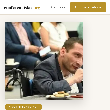
conferencistas
.org
← Directorio
Contratar ahora
✓ CERTIFICADO ACH