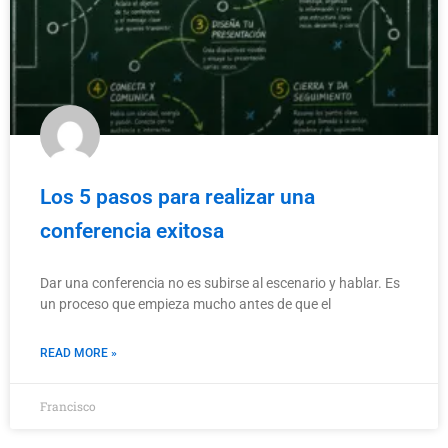
Los 5 pasos para realizar una
conferencia exitosa
Dar una conferencia no es subirse al escenario y hablar. Es
un proceso que empieza mucho antes de que el
READ MORE »
Francisco