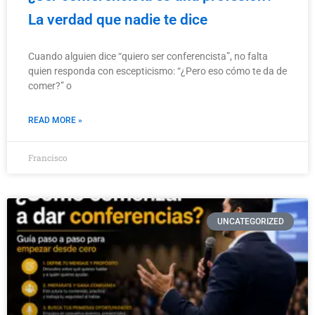
La verdad que nadie te dice
Cuando alguien dice “quiero ser conferencista”, no falta
quien responda con escepticismo: “¿Pero eso cómo te da de
comer?” o
READ MORE »
Francisco
UNCATEGORIZED