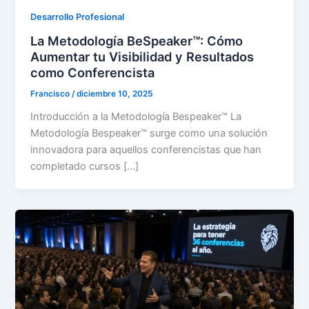
Desarrollo Profesional
La Metodología BeSpeaker™: Cómo
Aumentar tu Visibilidad y Resultados
como Conferencista
Francisco
/
diciembre 10, 2025
Introducción a la Metodología Bespeaker™ La
Metodología Bespeaker™ surge como una solución
innovadora para aquellos conferencistas que han
completado cursos […]