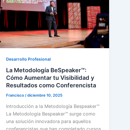
Desarrollo Profesional
La Metodología BeSpeaker™:
Cómo Aumentar tu Visibilidad y
Resultados como Conferencista
Francisco
/
diciembre 10, 2025
Introducción a la Metodología Bespeaker™
La Metodología Bespeaker™ surge como
una solución innovadora para aquellos
conferencistas que han completado cursos