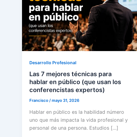
Desarrollo Profesional
Las 7 mejores técnicas para
hablar en público (que usan los
conferencistas expertos)
Francisco
/
mayo 31, 2026
Hablar en público es la habilidad número
uno que más impacta la vida profesional y
personal de una persona. Estudios […]